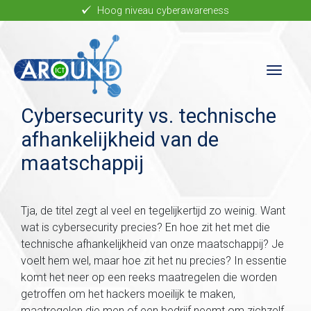
Skip to main content
Hoog niveau cyberawareness
Cybersecurity vs. technische
afhankelijkheid van de
maatschappij
Tja, de titel zegt al veel en tegelijkertijd zo weinig. Want
wat is cybersecurity precies? En hoe zit het met die
technische afhankelijkheid van onze maatschappij? Je
voelt hem wel, maar hoe zit het nu precies? In essentie
komt het neer op een reeks maatregelen die worden
getroffen om het hackers moeilijk te maken,
maatregelen die men of een bedrijf neemt om zichzelf