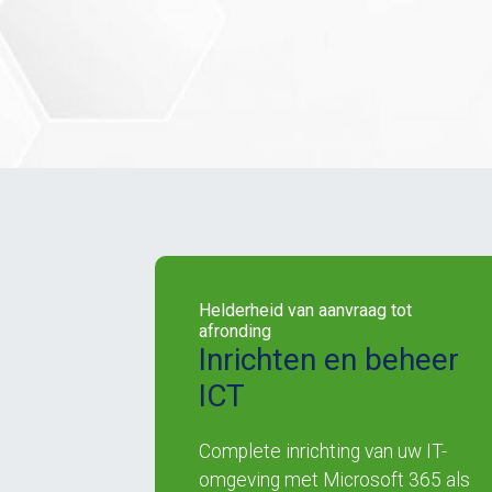
Helderheid van aanvraag tot
afronding
Inrichten en beheer
ICT
Complete inrichting van uw IT-
omgeving met Microsoft 365 als