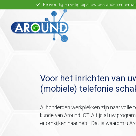
Skip to main content
Eenvoudig en veilig bij al uw bestanden en e-mai
Voor het inrichten van 
(mobiele) telefonie scha
Al honderden werkplekken zijn naar volle 
kunde van Around ICT. Altijd al uw program
er omkijken naar hebt. Dat is waarom u Ar