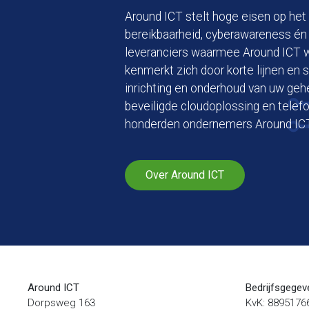
Around ICT stelt hoge eisen op het 
bereikbaarheid, cyberawareness én
leveranciers waarmee Around ICT we
kenmerkt zich door korte lijnen en s
inrichting en onderhoud van uw geh
beveiligde cloudoplossing en telefo
honderden ondernemers Around ICT
Over Around ICT
Around ICT
Bedrijfsgegev
Dorpsweg 163
KvK: 8895176