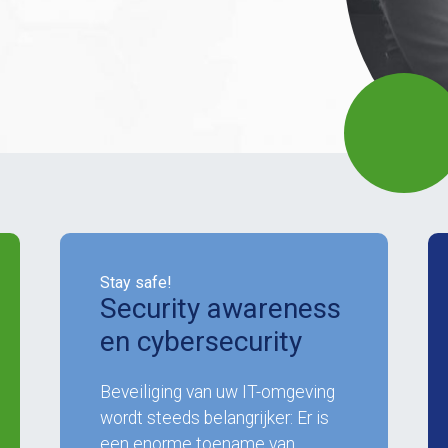
Stay safe!
Security awareness
en cybersecurity
Beveiliging van uw IT-omgeving
wordt steeds belangrijker: Er is
een enorme toename van