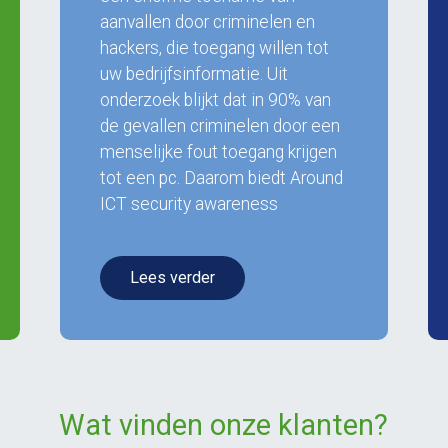
aanvallen door criminelen en
hackers, die toegang willen tot
uw bedrijfsinformatie. Uit
onderzoek blijkt dat in 90% van
de gevallen criminelen door een
menselijke fout toegang krijgen
tot een pc. Daarom biedt Around
ICT security awareness
Lees verder
Wat vinden onze klanten?