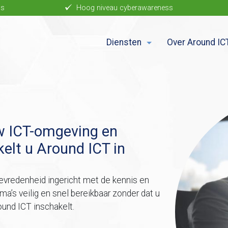
ls
Hoog niveau cyberawareness
Diensten
Over Around IC
uw ICT-omgeving en
kelt u Around ICT in
tevredenheid ingericht met de kennis en
ma’s veilig en snel bereikbaar zonder dat u
ound ICT inschakelt.